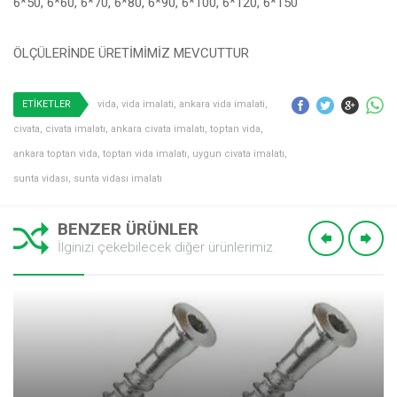
6*50, 6*60, 6*70, 6*80, 6*90, 6*100, 6*120, 6*150
ÖLÇÜLERİNDE ÜRETİMİMİZ MEVCUTTUR
ETİKETLER
vida
,
vida imalati
,
ankara vida imalati
,
civata
,
civata imalatı
,
ankara civata imalatı
,
toptan vida
,
ankara toptan vida
,
toptan vida imalatı
,
uygun civata imalatı
,
sunta vidası
,
sunta vidası imalatı
BENZER ÜRÜNLER
İlginizi çekebilecek diğer ürünlerimiz