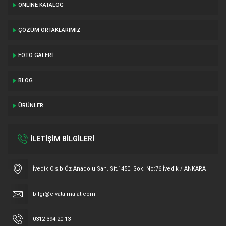
ONLINE KATALOG
ÇÖZÜM ORTAKLARIMIZ
FOTO GALERI
BLOG
ÜRÜNLER
İLETİŞİM BİLGİLERİ
İvedik O.s.b Öz Anadolu San. Sit.1450. Sok. No:76 İvedik / ANKARA
bilgi@civataimalat.com
0312 394 20 13