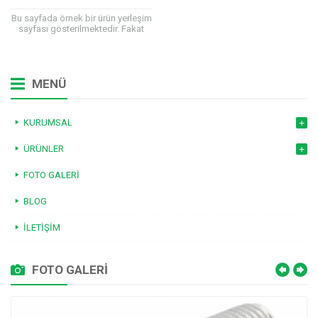
Bu sayfada örnek bir ürün yerleşim
sayfası gösterilmektedir. Fakat
yapı standart değildir, siz de ürün
türünüze göre çeşitli
kombinasyonlar yapabilirsiniz....
MENÜ
KURUMSAL
ÜRÜNLER
FOTO GALERI
BLOG
İLETIŞIM
FOTO GALERİ