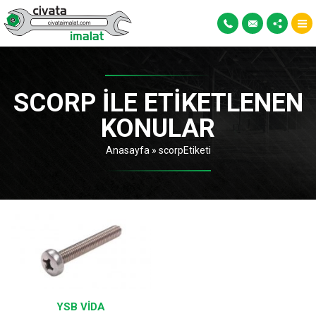
SCORP ILE ETIKETLENEN
KONULAR
Anasayfa
»
scorpEtiketi
YSB VIDA